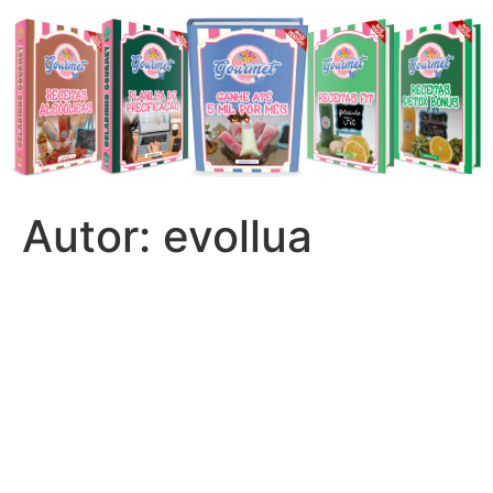
Ir
para
o
conteúdo
Autor:
evollua