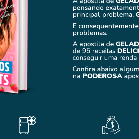
A apostila de
GELAD
pensando exatamente
principal problema,
E consequentemente a
problemas.
A apostila de
GELAD
de 95 receitas
DELIC
conseguir uma renda 
Confira abaixo algum
na
PODEROSA
apos