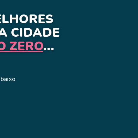
ELHORES
A CIDADE
O ZERO
...
abaixo.