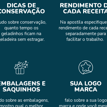
DICAS DE
RENDIMENTO 
CONSERVAÇÃO
CADA RECEIT
udo sobre conservação,
Na apostila especifique
quanto tempo os
rendimento de cada rece
geladinhos ficam na
separadamente para
eladeira sem estragar.
facilitar o trabalho.
EMBALAGENS E
SUA LOGO
SAQUINHOS
MARCA
do sobre as embalagens,
falo sobre a sua logo
mostro qual o melhor
marca e onde você me