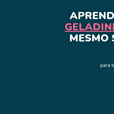
APREND
GELADIN
MESMO 
para t